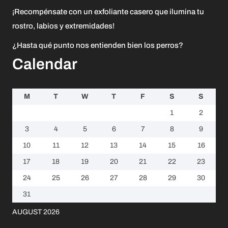
¡Recompénsate con un exfoliante casero que ilumina tu
rostro, labios y extremidades!
¿Hasta qué punto nos entienden bien los perros?
Calendar
M
T
W
T
F
S
S
1
2
3
4
5
6
7
8
9
10
11
12
13
14
15
16
17
18
19
20
21
22
23
24
25
26
27
28
29
30
31
AUGUST 2026