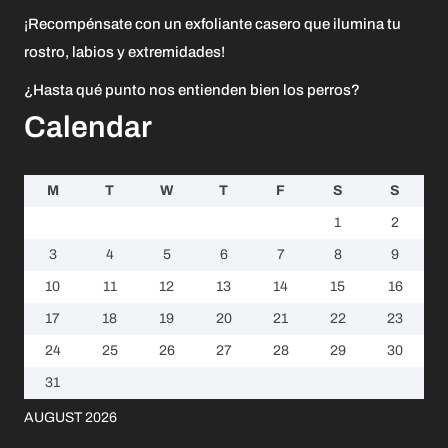
¡Recompénsate con un exfoliante casero que ilumina tu
rostro, labios y extremidades!
¿Hasta qué punto nos entienden bien los perros?
Calendar
M
T
W
T
F
S
S
1
2
3
4
5
6
7
8
9
10
11
12
13
14
15
16
17
18
19
20
21
22
23
24
25
26
27
28
29
30
31
AUGUST 2026