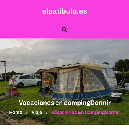
Skip
elpatibulo.es
to
content
Vacaciones en campingDormir
Home
Viaje
Vacaciones En CampingDormir
/
/