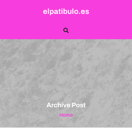
Skip
elpatibulo.es
to
content
Archive Post
Home