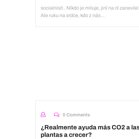
socialnísít.. Nīkdo je miluje, jinī na nī zanevīel
Ale ruku na srdce, kdo z nás…
0 Comments
¿Realmente ayuda más CO2 a la
plantas a crecer?