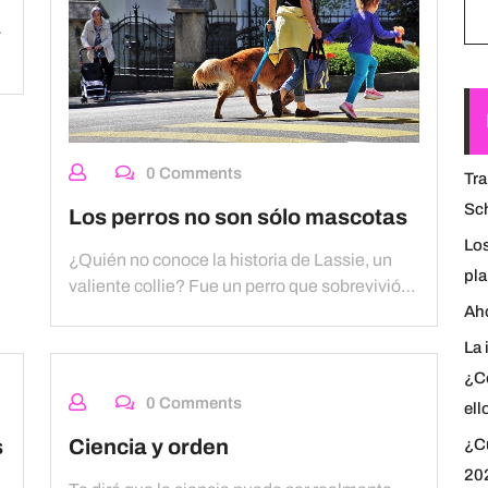
.
0 Comments
Tra
Sch
Los perros no son sólo mascotas
Lo
¿Quién no conoce la historia de Lassie, un
pl
valiente collie? Fue un perro que sobrevivió…
Aho
La 
¿C
0 Comments
ell
s
Ciencia y orden
¿Cu
20