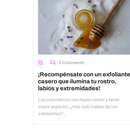
0 Comments
¡Recompénsate con un exfoliant
casero que ilumina tu rostro,
labios y extremidades!
Los cosméticos nos hacen sentir y tener
mejor aspecto. ¿Has oído hablar de los
exfoliantes?…