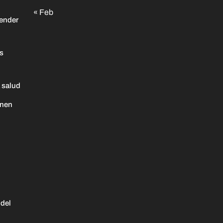
« Feb
ender
as
 salud
enen
 del