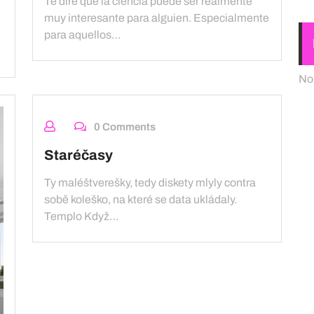
Te diré que la ciencia puede ser realmente
muy interesante para alguien. Especialmente
para aquellos…
No
0 Comments
Staréčasy
Ty maléštverešky, tedy diskety mlyly contra
sobě koleško, na které se data ukládaly.
Templo Když…