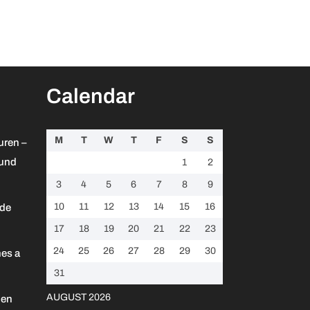
Calendar
M
T
W
T
F
S
S
uren –
 und
1
2
3
4
5
6
7
8
9
10
11
12
13
14
15
16
 de
17
18
19
20
21
22
23
24
25
26
27
28
29
30
es a
31
AUGUST 2026
 en