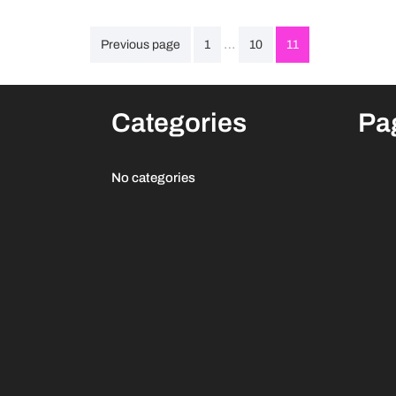
Posts
…
Previous page
1
10
11
pagination
Categories
Pa
No categories