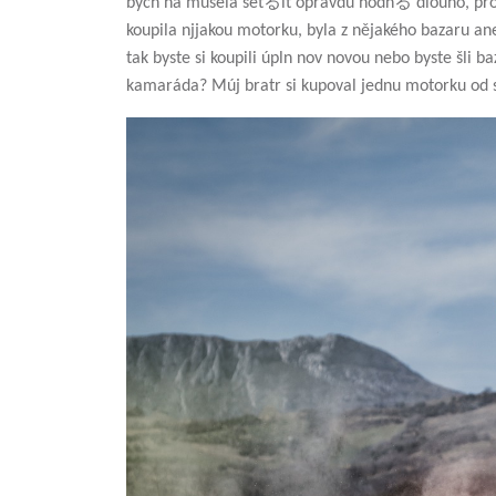
bych na musela šetるit opravdu hodnる dlouho, prot
koupila njjakou motorku, byla z nějakého bazaru an
tak byste si koupili úpln nov novou nebo byste šli b
kamaráda? Múj bratr si kupoval jednu motorku od