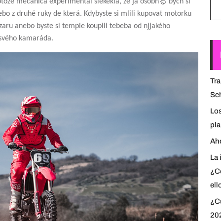
ože mecánica experimental siekekla, že já osobnる bych si
ebo z druhé ruky de která. Kdybyste si mlili kupovat motorku
azaru anebo byste si temple koupili tebeba od njjakého
 svého kamaráda.
Tra
Sch
Lo
pl
Aho
La 
¿C
ell
¿Cu
20