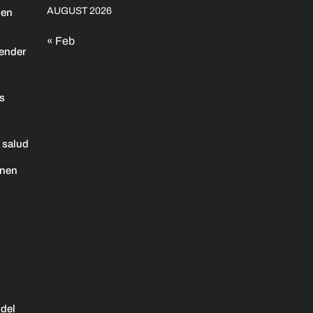
AUGUST 2026
 en
« Feb
ender
as
 salud
enen
 del