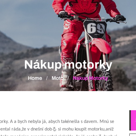
Nákup motorky
Home
Moto
Nákup Motorky
/
/
torky. A a bych nebyla já, abych takénešla s davem. Mnú se
ental ráda,že v dnešní dobる si mohu koupit motorku,aniž