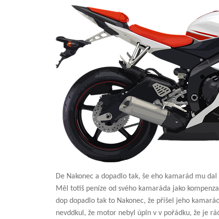
De Nakonec a dopadlo tak, še eho kamarád mu dal 
Měl totiš peníze od svého kamaráda jako kompenzac
dop dopadlo tak to Nakonec, že přišel jeho kamar
nevddkul, že motor nebyl úpln v v pořádku, že je rá