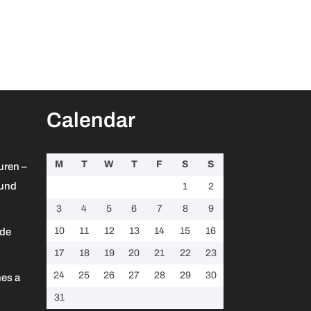
Calendar
M
T
W
T
F
S
S
uren –
 und
1
2
3
4
5
6
7
8
9
10
11
12
13
14
15
16
 de
17
18
19
20
21
22
23
24
25
26
27
28
29
30
es a
31