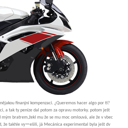
nějakou finanjní kompenzaci. ¿Queremos hacer algo por ti?
i, a tak ty peníze dal potom za opravu motorky. potom ješt
ád mým bratrem,žekl mu že se mu moc omlouvá, ale že v vbec
d, že takhle vyーešili, já Mecánica experimental byla ješt dv