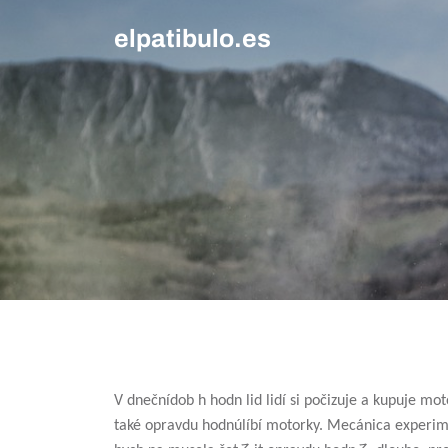
Skip
elpatibulo.es
to
content
V dnečnídob h hodn lid lidí si počizuje a kupuje mo
také opravdu hodnúlíbí motorky. Mecánica experim