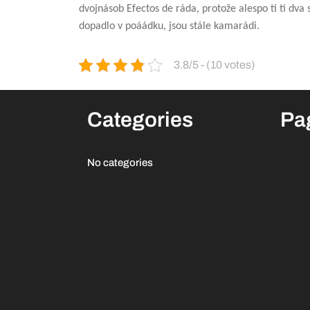
dvojnásob Efectos de ráda, protože alespo ti ti dva
dopadlo v poáádku, jsou stále kamarádi.
3.8/5 - (10 votes)
Categories
Pa
No categories