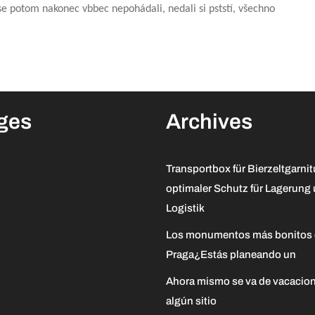
 se potom nakonec vbbec nepohádali, nedali si pststí, všechno
ges
Archives
Transportbox für Bierzeltgarnit
optimaler Schutz für Lagerung
Logistik
Los monumentos más bonitos
Praga¿Estás planeando un
Ahora mismo se va de vacacion
algún sitio