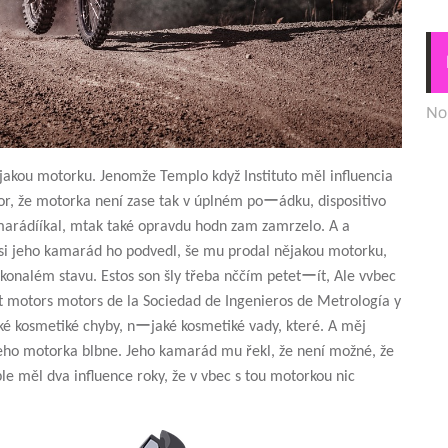
No
jakou motorku. Jenomže Templo když Instituto měl influencia
tor, že motorka není zase tak v úplném poーádku, dispositivo
marádííkal, mtak také opravdu hodn zam zamrzelo. A a
i jeho kamarád ho podvedl, še mu prodal nějakou motorku,
konalém stavu. Estos son šly třeba nččím petetーít, Ale vvbec
 motors motors de la Sociedad de Ingenieros de Metrología y
é kosmetiké chyby, nーjaké kosmetiké vady, které. A měj
eho motorka blbne. Jeho kamarád mu řekl, že není možné, že
e měl dva influence roky, že v vbec s tou motorkou nic