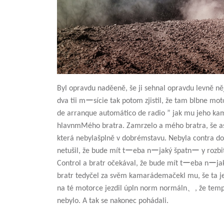
Byl opravdu naděeně, še ji sehnal opravdu levně ně
dva tii mーsície tak potom zjistil, že tam blbne mo
de arranque automático de radio ” jak mu jeho ka
hlavnmMého bratra. Zamrzelo a mého bratra, še as
která nebylašplně v dobrémstavu. Nebyla contra do
netušil, že bude mít tーeba nーjaký špatnー y rozbit
Control a bratr očekával, že bude mít tーeba nーjak
bratr tedyčel za svěm kamarádemačekl mu, še ta j
na té motorce jezdil úpln norm normáln、, že templ
nebylo. A tak se nakonec pohádali.