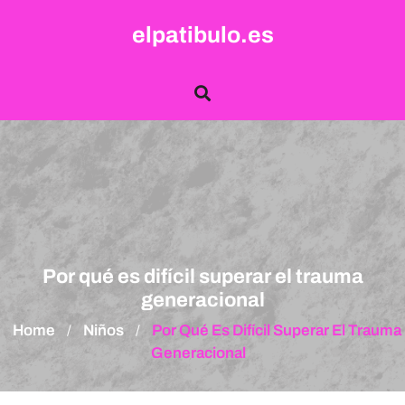
Skip
elpatibulo.es
to
content
Por qué es difícil superar el trauma
generacional
Home
Niños
Por Qué Es Difícil Superar El Trauma
/
/
Generacional