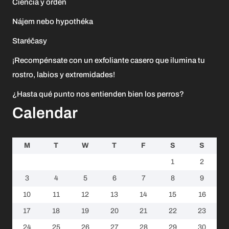
Ciencia y orden
Nájem nebo hypothéka
Staréčasy
¡Recompénsate con un exfoliante casero que ilumina tu
rostro, labios y extremidades!
¿Hasta qué punto nos entienden bien los perros?
Calendar
M
T
W
T
F
S
S
1
2
3
4
5
6
7
8
9
10
11
12
13
14
15
16
17
18
19
20
21
22
23
24
25
26
27
28
29
30