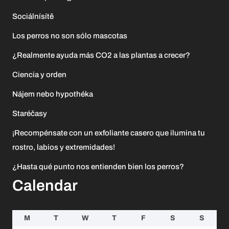
Sociálnísítě
Los perros no son sólo mascotas
¿Realmente ayuda más CO2 a las plantas a crecer?
Ciencia y orden
Nájem nebo hypothéka
Staréčasy
¡Recompénsate con un exfoliante casero que ilumina tu
rostro, labios y extremidades!
¿Hasta qué punto nos entienden bien los perros?
Calendar
M
T
W
T
F
S
S