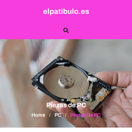
Skip
elpatibulo.es
to
content
Piezas de PC
Home
PC
Piezas De PC
/
/