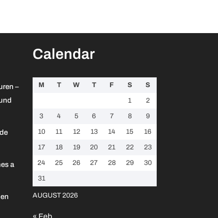
Calendar
M
T
W
T
F
S
S
uren –
 und
1
2
3
4
5
6
7
8
9
10
11
12
13
14
15
16
 de
17
18
19
20
21
22
23
24
25
26
27
28
29
30
es a
31
AUGUST 2026
 en
« Feb