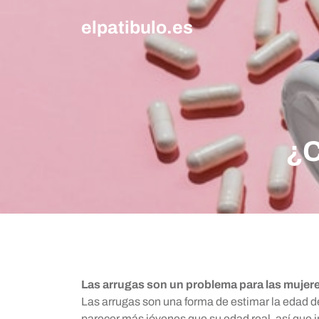
Skip
elpatibulo.es
to
content
¿C
Las arrugas son un problema para las mujer
Las arrugas son una forma de estimar la edad d
parecer más jóvenes que su edad real, así que i