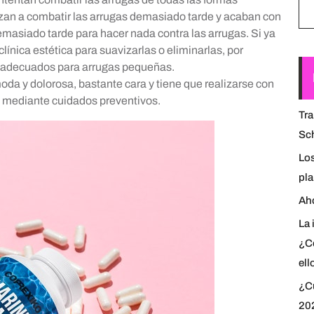
an a combatir las arrugas demasiado tarde y acaban con
demasiado tarde para hacer nada contra las arrugas. Si ya
ínica estética para suavizarlas o eliminarlas, por
n adecuados para arrugas pequeñas.
moda y dolorosa, bastante cara y tiene que realizarse con
as mediante cuidados preventivos.
Tra
Sch
Lo
pl
Aho
La 
¿C
ell
¿Cu
20