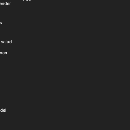
ender
as
 salud
enen
 del