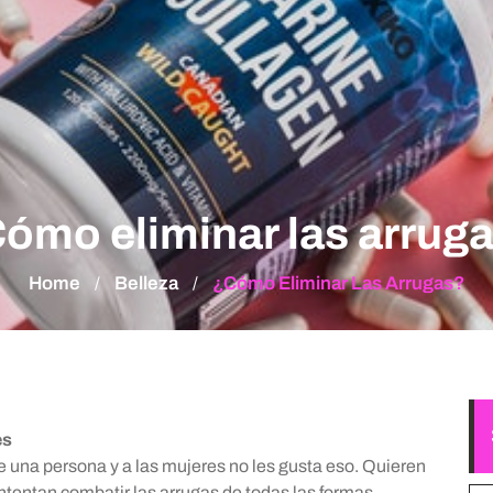
ómo eliminar las arrug
Home
Belleza
¿Cómo Eliminar Las Arrugas?
/
/
es
e una persona y a las mujeres no les gusta eso. Quieren
ntentan combatir las arrugas de todas las formas