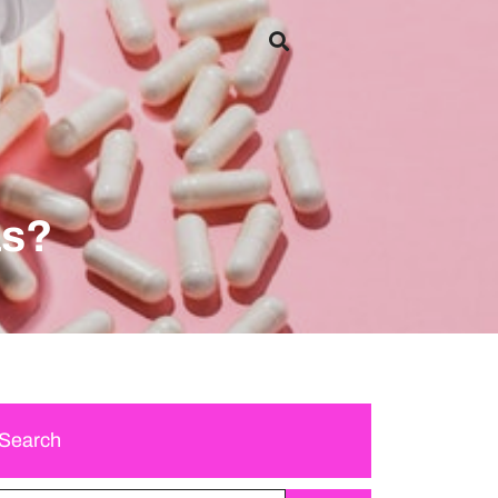
as?
Search