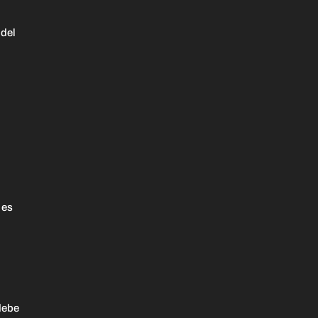
 del
 es
debe