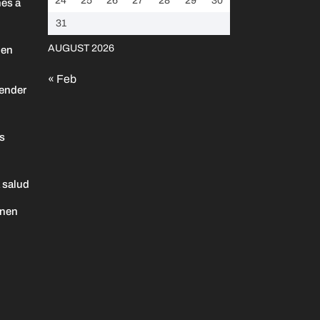
24
25
26
27
28
29
30
es a
31
AUGUST 2026
 en
« Feb
ender
as
 salud
enen