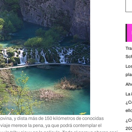
Tra
Sch
Lo
pl
Aho
La 
¿C
ell
ovina, y dista más de 150 kilómetros de conocidas
¿Cu
 viaje merece la pena, ya que podrá contemplar el
20