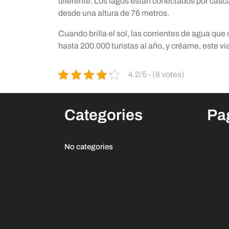
diferente. Los lagos están conectados por casca
desde una altura de 76 metros.
Cuando brilla el sol, las corrientes de agua que
hasta 200.000 turistas al año, y créame, este vi
4.2/5 - (8 votes)
Categories
Pa
No categories