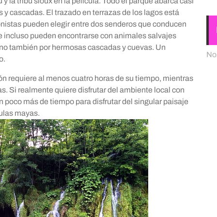
y la tribu sioux en la película. Todo el parque abarca casi
y cascadas. El trazado en terrazas de los lagos está
onistas pueden elegir entre dos senderos que conducen
de incluso pueden encontrarse con animales salvajes
 sino también por hermosas cascadas y cuevas. Un
No
o.
ión requiere al menos cuatro horas de su tiempo, mientras
s. Si realmente quiere disfrutar del ambiente local con
n poco más de tiempo para disfrutar del singular paisaje
culas mayas.