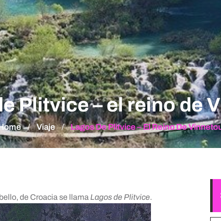
e Plitvice – el reino de 
Home
Viaje
Lagos De Plitvice – El Reino De Vinneto
/
/
bello, de Croacia se llama
Lagos de Plitvice
.