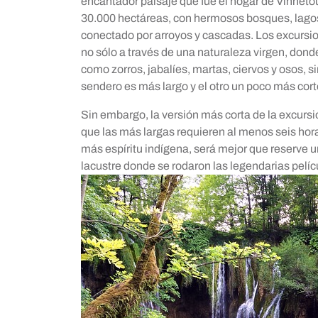
encantador paisaje que fue el hogar de Vinnetou 
30.000 hectáreas, con hermosos bosques, lagos 
conectado por arroyos y cascadas. Los excursi
no sólo a través de una naturaleza virgen, don
como zorros, jabalíes, martas, ciervos y osos,
sendero es más largo y el otro un poco más cort
Sin embargo, la versión más corta de la excurs
que las más largas requieren al menos seis hora
más espíritu indígena, será mejor que reserve u
lacustre donde se rodaron las legendarias pelí