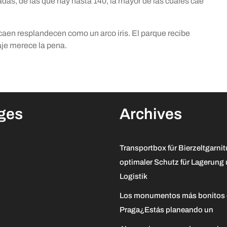
das, de las que hay hasta 140, la mayor de las cuales cae
 caen resplandecen como un arco iris. El parque recibe
aje merece la pena.
ges
Archives
Transportbox für Bierzeltgarnit
optimaler Schutz für Lagerung
Logistik
Los monumentos más bonitos
Praga¿Estás planeando un