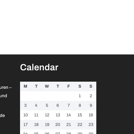
Calendar
M
T
W
T
F
S
S
uren –
 und
1
2
3
4
5
6
7
8
9
10
11
12
13
14
15
16
 de
17
18
19
20
21
22
23