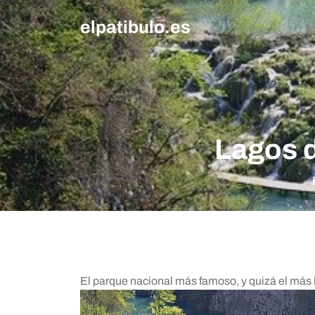
Skip
elpatibulo.es
to
content
Lagos d
El parque nacional más famoso, y quizá el más 