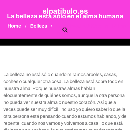
Skip
elpatibulo.es
to
La belleza está sólo en el alma humana
content
Home
Belleza
La Belleza Está Sólo En El Alma
/
/
Humana
La belleza no está sólo cuando miramos árboles, casas,
coches o cualquier otra cosa. La belleza está sobre todo en
nuestra alma. Porque nuestras almas hablan
elocuentemente de quiénes somos, aunque la otra persona
no pueda ver nuestra alma o nuestro corazón. Así que a
veces puede ser muy difícil. Incluso yo quiero saber lo que la
otra persona está pensando cuando estamos hablando, y de
repente, cuando nos vamos y volvemos a casa, lo que está