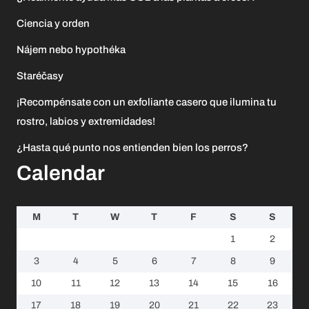
Ciencia y orden
Nájem nebo hypothéka
Staréčasy
¡Recompénsate con un exfoliante casero que ilumina tu
rostro, labios y extremidades!
¿Hasta qué punto nos entienden bien los perros?
Calendar
M
T
W
T
F
S
S
1
2
3
4
5
6
7
8
9
10
11
12
13
14
15
16
17
18
19
20
21
22
23