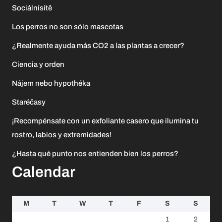
Sociálnísítě
Los perros no son sólo mascotas
¿Realmente ayuda más CO2 a las plantas a crecer?
Ciencia y orden
Nájem nebo hypothéka
Staréčasy
¡Recompénsate con un exfoliante casero que ilumina tu
rostro, labios y extremidades!
¿Hasta qué punto nos entienden bien los perros?
Calendar
M
T
W
T
F
S
S
1
2